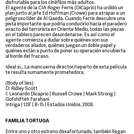
disfrutable para los cinéfilos más adultos.
El agente de la CIA Roger Ferris (DiCaprio) ha urdido un
plan junto al jefe Ed Hoffman (Crowe) para atrapar a un
peligroso líder de Al Qaeda. Cuando Ferris descubre una
pista importante que podría conducirlo hacia el paradero
exacto del terrorista en Oriente Medio, todas las piezas
en el tablero parecen desordenarse. Es así como el
agente comienza a dudar sobre quiénes son sus
verdaderos aliados, quiénes juegan un doble papel y
quiénes están a punto de poner su operación encubierta
al borde del fracaso.
Ideal si… La mancuerna director/reparto de esta película
te resulta sumamente prometedora.
(Body of lies)
D: Ridley Scott
I: Leonardo Dicaprio | Russell Crowe | Mark Strong |
Gofshifteh Farahani
Intriga | 128’ | B-15 | Estados Unidos, 2008.
FAMILIA TORTUGA
Entre uno y otro estreno desafortunado, también llegan