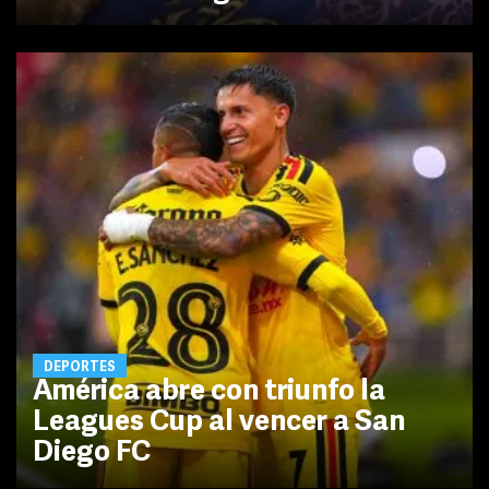
DEPORTES
América abre con triunfo la
Leagues Cup al vencer a San
Diego FC