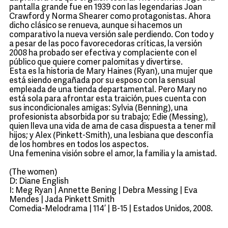
pantalla grande fue en 1939 con las legendarias Joan
Crawford y Norma Shearer como protagonistas. Ahora
dicho clásico se renueva, aunque si hacemos un
comparativo la nueva versión sale perdiendo. Con todo y
a pesar de las poco favorecedoras críticas, la versión
2008 ha probado ser efectiva y complaciente con el
público que quiere comer palomitas y divertirse.
Esta es la historia de Mary Haines (Ryan), una mujer que
está siendo engañada por su esposo con la sensual
empleada de una tienda departamental. Pero Mary no
está sola para afrontar esta traición, pues cuenta con
sus incondicionales amigas: Sylvia (Benning), una
profesionista absorbida por su trabajo; Edie (Messing),
quien lleva una vida de ama de casa dispuesta a tener mil
hijos; y Alex (Pinkett-Smith), una lesbiana que desconfía
de los hombres en todos los aspectos.
Una femenina visión sobre el amor, la familia y la amistad.
(The women)
D: Diane English
I: Meg Ryan | Annette Bening | Debra Messing | Eva
Mendes | Jada Pinkett Smith
Comedia-Melodrama | 114’ | B-15 | Estados Unidos, 2008.