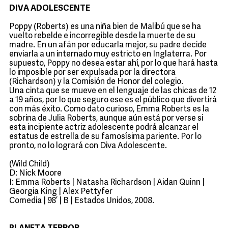
DIVA ADOLESCENTE
Poppy (Roberts) es una niña bien de Malibú que se ha
vuelto rebelde e incorregible desde la muerte de su
madre. En un afán por educarla mejor, su padre decide
enviarla a un internado muy estricto en Inglaterra. Por
supuesto, Poppy no desea estar ahí, por lo que hará hasta
lo imposible por ser expulsada por la directora
(Richardson) y la Comisión de Honor del colegio.
Una cinta que se mueve en el lenguaje de las chicas de 12
a 19 años, por lo que seguro ese es el público que divertirá
con más éxito. Como dato curioso, Emma Roberts es la
sobrina de Julia Roberts, aunque aún está por verse si
esta incipiente actriz adolescente podrá alcanzar el
estatus de estrella de su famosísima pariente. Por lo
pronto, no lo logrará con Diva Adolescente.
(Wild Child)
D: Nick Moore
I: Emma Roberts | Natasha Richardson | Aidan Quinn |
Georgia King | Alex Pettyfer
Comedia | 98’ | B | Estados Unidos, 2008.