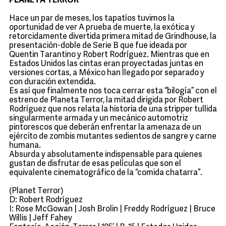
PLANETA TERROR
Hace un par de meses, los tapatíos tuvimos la
oportunidad de ver A prueba de muerte, la exótica y
retorcidamente divertida primera mitad de Grindhouse, la
presentación-doble de Serie B que fue ideada por
Quentin Tarantino y Robert Rodríguez. Mientras que en
Estados Unidos las cintas eran proyectadas juntas en
versiones cortas, a México han llegado por separado y
con duración extendida.
Es así que finalmente nos toca cerrar esta “bilogía” con el
estreno de Planeta Terror, la mitad dirigida por Robert
Rodríguez que nos relata la historia de una stripper tullida
singularmente armada y un mecánico automotriz
pintorescos que deberán enfrentar la amenaza de un
ejército de zombis mutantes sedientos de sangre y carne
humana.
Absurda y absolutamente indispensable para quienes
gustan de disfrutar de esas películas que son el
equivalente cinematográfico de la “comida chatarra”.
(Planet Terror)
D: Robert Rodríguez
I: Rose McGowan | Josh Brolin | Freddy Rodríguez | Bruce
Willis | Jeff Fahey