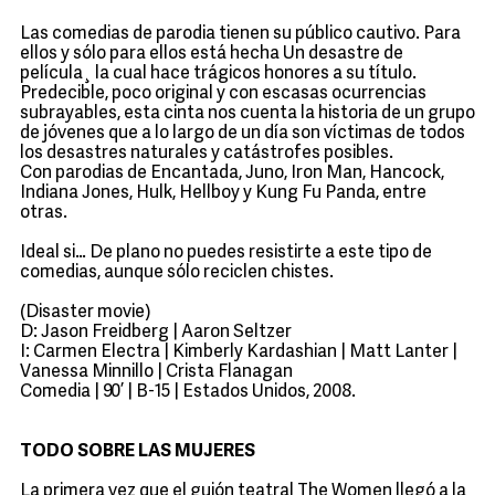
Las comedias de parodia tienen su público cautivo. Para
ellos y sólo para ellos está hecha Un desastre de
película¸ la cual hace trágicos honores a su título.
Predecible, poco original y con escasas ocurrencias
subrayables, esta cinta nos cuenta la historia de un grupo
de jóvenes que a lo largo de un día son víctimas de todos
los desastres naturales y catástrofes posibles.
Con parodias de Encantada, Juno, Iron Man, Hancock,
Indiana Jones, Hulk, Hellboy y Kung Fu Panda, entre
otras.
Ideal si… De plano no puedes resistirte a este tipo de
comedias, aunque sólo reciclen chistes.
(Disaster movie)
D: Jason Freidberg | Aaron Seltzer
I: Carmen Electra | Kimberly Kardashian | Matt Lanter |
Vanessa Minnillo | Crista Flanagan
Comedia | 90’ | B-15 | Estados Unidos, 2008.
TODO SOBRE LAS MUJERES
La primera vez que el guión teatral The Women llegó a la