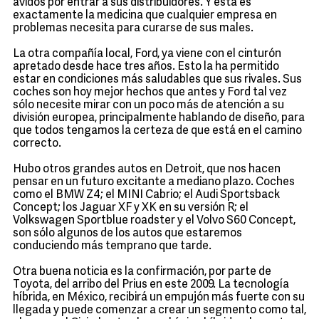
ávidos por entrar a sus distribuidores. Y esta es
exactamente la medicina que cualquier empresa en
problemas necesita para curarse de sus males.
La otra compañía local, Ford, ya viene con el cinturón
apretado desde hace tres años. Esto la ha permitido
estar en condiciones más saludables que sus rivales. Sus
coches son hoy mejor hechos que antes y Ford tal vez
sólo necesite mirar con un poco más de atención a su
división europea, principalmente hablando de diseño, para
que todos tengamos la certeza de que está en el camino
correcto.
Hubo otros grandes autos en Detroit, que nos hacen
pensar en un futuro excitante a mediano plazo. Coches
como el BMW Z4; el MINI Cabrio; el Audi Sportsback
Concept; los Jaguar XF y XK en su versión R; el
Volkswagen Sportblue roadster y el Volvo S60 Concept,
son sólo algunos de los autos que estaremos
conduciendo más temprano que tarde.
Otra buena noticia es la confirmación, por parte de
Toyota, del arribo del Prius en este 2009. La tecnología
híbrida, en México, recibirá un empujón más fuerte con su
llegada y puede comenzar a crear un segmento como tal,