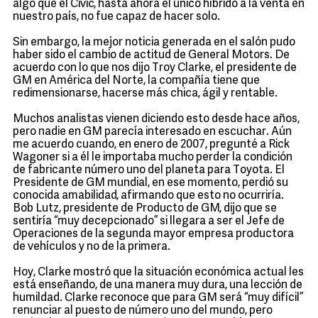
algo que el Civic, hasta ahora el único híbrido a la venta en
nuestro país, no fue capaz de hacer solo.
Sin embargo, la mejor noticia generada en el salón pudo
haber sido el cambio de actitud de General Motors. De
acuerdo con lo que nos dijo Troy Clarke, el presidente de
GM en América del Norte, la compañía tiene que
redimensionarse, hacerse más chica, ágil y rentable.
Muchos analistas vienen diciendo esto desde hace años,
pero nadie en GM parecía interesado en escuchar. Aún
me acuerdo cuando, en enero de 2007, pregunté a Rick
Wagoner si a él le importaba mucho perder la condición
de fabricante número uno del planeta para Toyota. El
Presidente de GM mundial, en ese momento, perdió su
conocida amabilidad, afirmando que esto no ocurriría.
Bob Lutz, presidente de Producto de GM, dijo que se
sentiría “muy decepcionado” si llegara a ser el Jefe de
Operaciones de la segunda mayor empresa productora
de vehículos y no de la primera.
Hoy, Clarke mostró que la situación económica actual les
está enseñando, de una manera muy dura, una lección de
humildad. Clarke reconoce que para GM será “muy difícil”
renunciar al puesto de número uno del mundo, pero