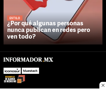
ESTILO
¿Por qué algunas personas
nunca publican en redes pero
ven todo?
No te pierdas las novedades de último momento.
¡Síguenos!
SUBIR
Este sitio web utiliza cookies propias y de terceros para optimizar su
FACEBOOK
TWITTER
navegacion, adaptarse a sus preferencias y realizar labores analiticas.