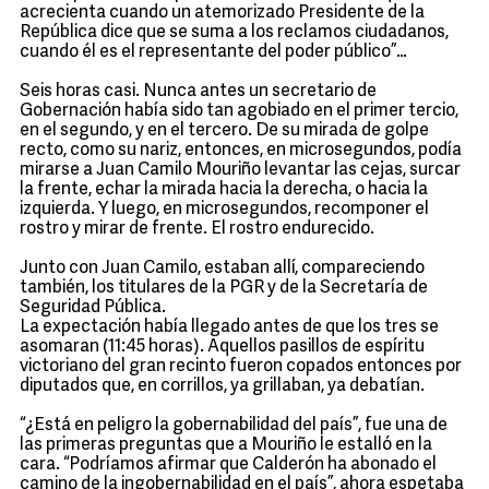
acrecienta cuando un atemorizado Presidente de la
República dice que se suma a los reclamos ciudadanos,
cuando él es el representante del poder público”…
Seis horas casi. Nunca antes un secretario de
Gobernación había sido tan agobiado en el primer tercio,
en el segundo, y en el tercero. De su mirada de golpe
recto, como su nariz, entonces, en microsegundos, podía
mirarse a Juan Camilo Mouriño levantar las cejas, surcar
la frente, echar la mirada hacia la derecha, o hacia la
izquierda. Y luego, en microsegundos, recomponer el
rostro y mirar de frente. El rostro endurecido.
Junto con Juan Camilo, estaban allí, compareciendo
también, los titulares de la PGR y de la Secretaría de
Seguridad Pública.
La expectación había llegado antes de que los tres se
asomaran (11:45 horas). Aquellos pasillos de espíritu
victoriano del gran recinto fueron copados entonces por
diputados que, en corrillos, ya grillaban, ya debatían.
“¿Está en peligro la gobernabilidad del país”, fue una de
las primeras preguntas que a Mouriño le estalló en la
cara. “Podríamos afirmar que Calderón ha abonado el
camino de la ingobernabilidad en el país”, ahora espetaba