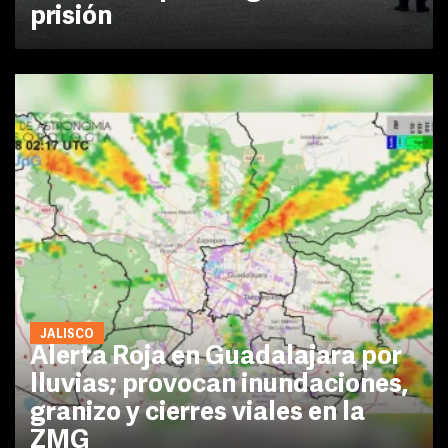
prisión
JALISCO
Alerta Roja en Guadalajara por
lluvias; provocan inundaciones,
granizo y cierres viales en la
ZMG