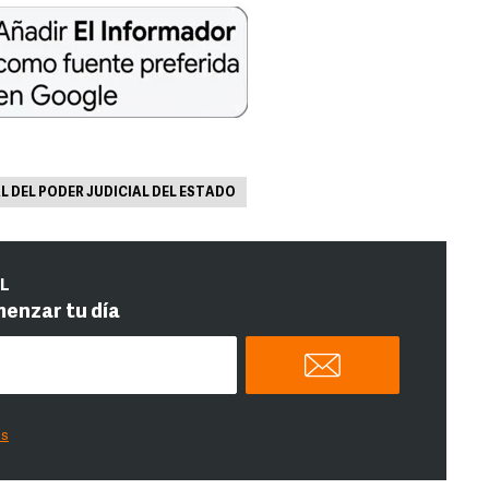
L DEL PODER JUDICIAL DEL ESTADO
IL
menzar tu día
es