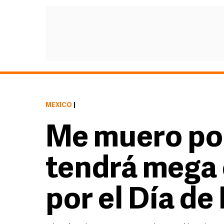
MÉXICO
|
Me muero por
tendrá mega 
por el Día d