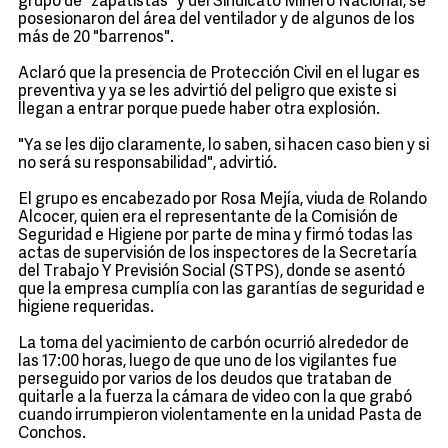
grupo de "zapatistas" y del Sindicato Minero Nacional, se
posesionaron del área del ventilador y de algunos de los
más de 20 "barrenos".
Aclaró que la presencia de Protección Civil en el lugar es
preventiva y ya se les advirtió del peligro que existe si
llegan a entrar porque puede haber otra explosión.
"Ya se les dijo claramente, lo saben, si hacen caso bien y si
no será su responsabilidad", advirtió.
El grupo es encabezado por Rosa Mejía, viuda de Rolando
Alcocer, quien era el representante de la Comisión de
Seguridad e Higiene por parte de mina y firmó todas las
actas de supervisión de los inspectores de la Secretaría
del Trabajo Y Previsión Social (STPS), donde se asentó
que la empresa cumplía con las garantías de seguridad e
higiene requeridas.
La toma del yacimiento de carbón ocurrió alrededor de
las 17:00 horas, luego de que uno de los vigilantes fue
perseguido por varios de los deudos que trataban de
quitarle a la fuerza la cámara de video con la que grabó
cuando irrumpieron violentamente en la unidad Pasta de
Conchos.