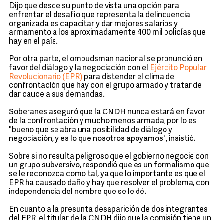
Dijo que desde su punto de vista una opción para
enfrentar el desafío que representa la delincuencia
organizada es capacitar y dar mejores salarios y
armamento a los aproximadamente 400 mil policías que
hay en el país.
Por otra parte, el ombudsman nacional se pronunció en
favor del diálogo y la negociación con el
Ejército Popular
Revolucionario (EPR)
para distender el clima de
confrontación que hay con el grupo armado y tratar de
dar cauce a sus demandas.
Soberanes aseguró que la CNDH nunca estará en favor
de la confrontación y mucho menos armada, por lo es
"bueno que se abra una posibilidad de diálogo y
negociación, y es lo que nosotros apoyamos", insistió.
Sobre si no resulta peligroso que el gobierno negocie con
un grupo subversivo, respondió que es un formalismo que
se le reconozca como tal, ya que lo importante es que el
EPR ha causado daño y hay que resolver el problema, con
independencia del nombre que se le dé.
En cuanto a la presunta desaparición de dos integrantes
del EPR, el titular de la CNDH dijo que la comisión tiene un