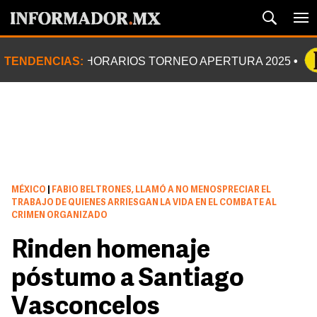
TENDENCIAS:
HORARIOS TORNEO APERTURA 2025
MÉXICO
|
FABIO BELTRONES, LLAMÓ A NO MENOSPRECIAR EL
TRABAJO DE QUIENES ARRIESGAN LA VIDA EN EL COMBATE AL
CRIMEN ORGANIZADO
Rinden homenaje
póstumo a Santiago
Vasconcelos