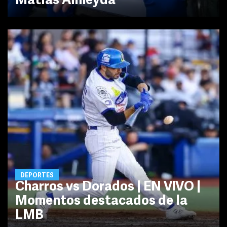
Matías Almeyda
DEPORTES
Charros vs Dorados | EN VIVO |
Momentos destacados de la
LMB