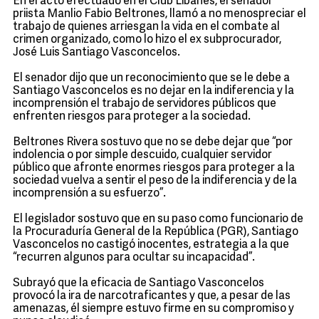
En el acto efectuado en el Club Libanés, el senador
priista Manlio Fabio Beltrones, llamó a no menospreciar el
trabajo de quienes arriesgan la vida en el combate al
crimen organizado, como lo hizo el ex subprocurador,
José Luis Santiago Vasconcelos.
El senador dijo que un reconocimiento que se le debe a
Santiago Vasconcelos es no dejar en la indiferencia y la
incomprensión el trabajo de servidores públicos que
enfrenten riesgos para proteger a la sociedad.
Beltrones Rivera sostuvo que no se debe dejar que “por
indolencia o por simple descuido, cualquier servidor
público que afronte enormes riesgos para proteger a la
sociedad vuelva a sentir el peso de la indiferencia y de la
incomprensión a su esfuerzo”.
El legislador sostuvo que en su paso como funcionario de
la Procuraduría General de la República (PGR), Santiago
Vasconcelos no castigó inocentes, estrategia a la que
“recurren algunos para ocultar su incapacidad”.
Subrayó que la eficacia de Santiago Vasconcelos
provocó la ira de narcotraficantes y que, a pesar de las
amenazas, él siempre estuvo firme en su compromiso y