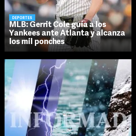
DEPORTES
MLB: Gerrit Cole guía a los
Yankees ante Atlanta y alcanza
los mil ponches