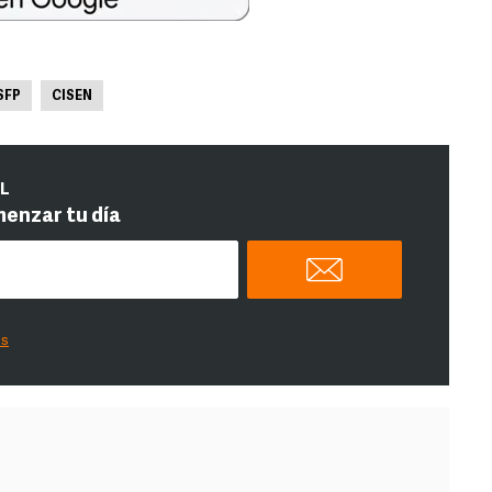
SFP
CISEN
IL
menzar tu día
es