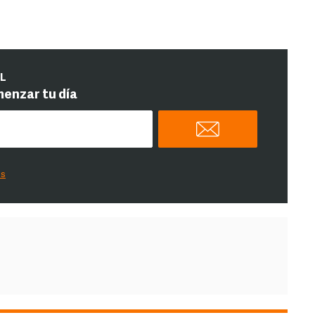
IL
menzar tu día
es