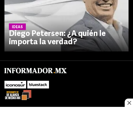
IDEAS
Diego Petersen: ¿A quién le
importa la verdad?
No te pierdas las novedades de último momento.
¡Síguenos!
SUBIR
Este sitio web utiliza cookies propias y de terceros para optimizar su
FACEBOOK
TWITTER
navegacion, adaptarse a sus preferencias y realizar labores analiticas.
Al continuar navegando acepta nuestro
Política de cookies.