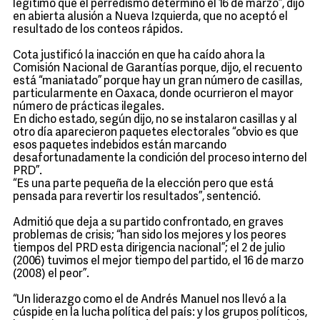
legítimo que el perredismo determinó el 16 de marzo”, dijo
en abierta alusión a Nueva Izquierda, que no aceptó el
resultado de los conteos rápidos.
Cota justificó la inacción en que ha caído ahora la
Comisión Nacional de Garantías porque, dijo, el recuento
está “maniatado” porque hay un gran número de casillas,
particularmente en Oaxaca, donde ocurrieron el mayor
número de prácticas ilegales.
En dicho estado, según dijo, no se instalaron casillas y al
otro día aparecieron paquetes electorales “obvio es que
esos paquetes indebidos están marcando
desafortunadamente la condición del proceso interno del
PRD”.
“Es una parte pequeña de la elección pero que está
pensada para revertir los resultados”, sentenció.
Admitió que deja a su partido confrontado, en graves
problemas de crisis; “han sido los mejores y los peores
tiempos del PRD esta dirigencia nacional”; el 2 de julio
(2006) tuvimos el mejor tiempo del partido, el 16 de marzo
(2008) el peor”.
“Un liderazgo como el de Andrés Manuel nos llevó a la
cúspide en la lucha política del país: y los grupos políticos,