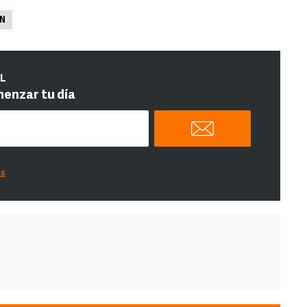
N
IL
menzar tu día
es