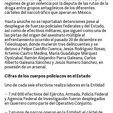
regiones de gran violencia por la disputa de las rutas de la
droga entre grupos antagónicos de los diferentes
cárteles del narcotráfico que operan en México.
Hasta anoche no se reportaban detenciones pese al
despliegue de fuerzas policiales federales y del Estado,
así como de efectivos militares, que siguen como una de
las pistas del origen del asesinato múltiple el
enfrentamiento ocurrido el pasado 20 de diciembre en
Teleoloapan, donde murieron tres delincuentes y se
detuvo a Felipe Castillo Cuenca, Jesús Rodríguez Rosas,
Artemio Castro Medina, María Guadalupe Márquez
Oyolzabal, Ramón Alejandro Parra Galeana, Carlos
Alberto Galeana Sánchez y Jesús Romero Sánchez, en
posesión de un arsenal.
Cifras de los cuerpos policiacos en el Estado
Uno de cada seis efectivos realiza labores en la Entidad
-- 7 mil 600 efectivos del Ejército, Armada, Policía Federal
y Agencia Federal de Investigación fueron desplegados
en Guerrero como parte del Operativo Conjunto.
-- 2 grupos de narcos operan en la Entidad: el cártel de