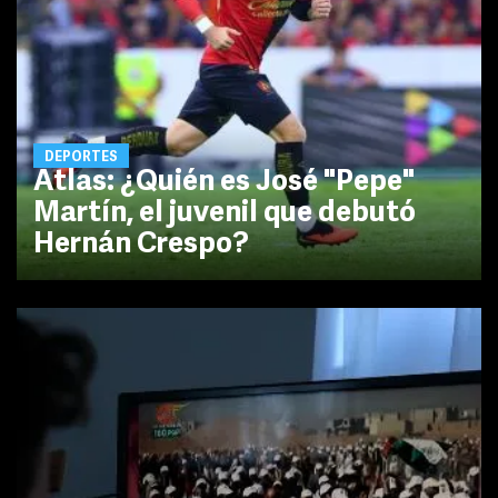
DEPORTES
Atlas: ¿Quién es José "Pepe"
Martín, el juvenil que debutó
Hernán Crespo?