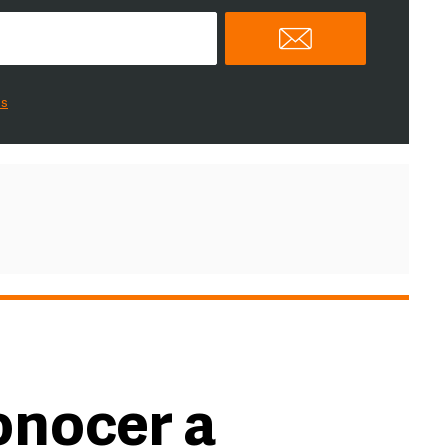
es
onocer a