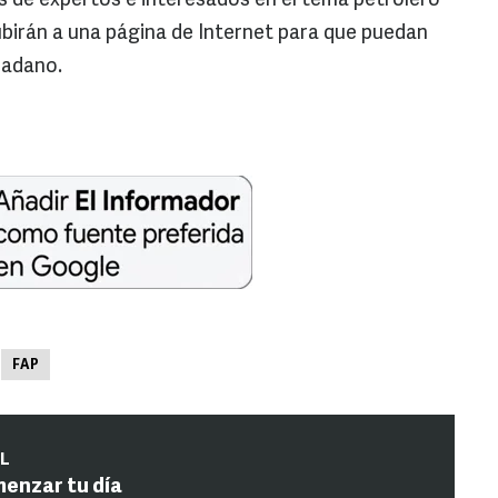
s de expertos e interesados en el tema petrolero
ubirán a una página de Internet para que puedan
dadano.
FAP
IL
menzar tu día