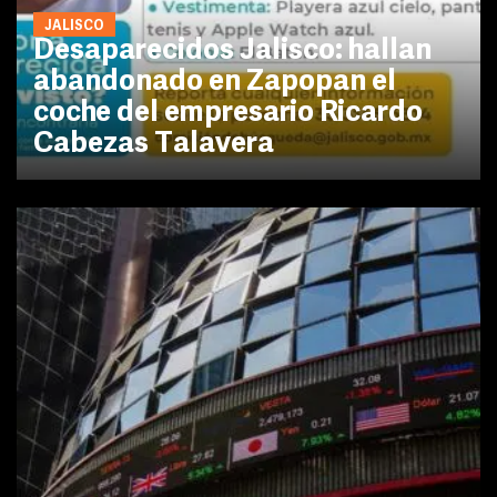
JALISCO
Desaparecidos Jalisco: hallan
abandonado en Zapopan el
coche del empresario Ricardo
Cabezas Talavera