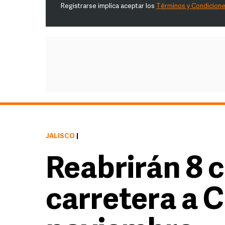
Registrarse implica aceptar los
Términos y Condicion
JALISCO
|
Reabrirán 8 c
carretera a C