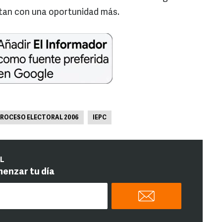
ntan con una oportunidad más.
ROCESO ELECTORAL 2006
IEPC
IL
menzar tu día