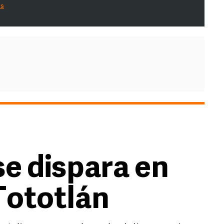
es
se dispara en
Tototlán