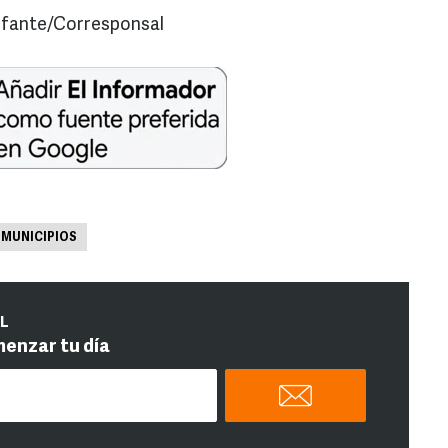
fante/Corresponsal
MUNICIPIOS
IL
menzar tu día