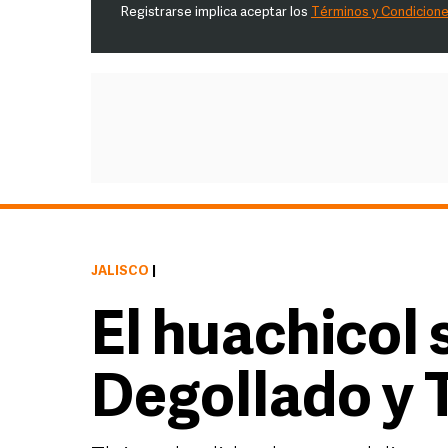
Registrarse implica aceptar los
Términos y Condicion
JALISCO
|
El huachicol 
Degollado y 