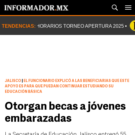
TENDENCIAS:
HORARIOS TORNEO APERTURA 2025
JALISCO
|
EL FUNCIONARIO EXPLICÓ A LAS BENEFICIARIAS QUE ESTE
APOYO ES PARA QUE PUEDAN CONTINUAR ESTUDIANDO SU
EDUCACIÓN BÁSICA
Otorgan becas a jóvenes
embarazadas
La Secretaría de Educación Jalisco entregó 55