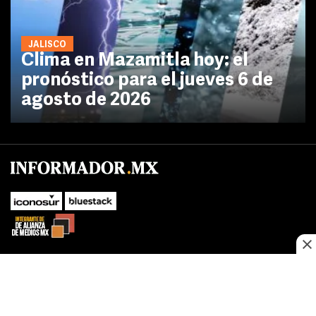
JALISCO
Clima en Mazamitla hoy: el
pronóstico para el jueves 6 de
agosto de 2026
No te pierdas las novedades de último momento.
¡Síguenos!
SUBIR
Este sitio web utiliza cookies propias y de terceros para optimizar su
FACEBOOK
TWITTER
navegacion, adaptarse a sus preferencias y realizar labores analiticas.
Al continuar navegando acepta nuestro
Política de cookies.