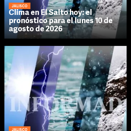
JALISCO
Clima en El Salto hoy: el
pronóstico para el lunes 10 de
agosto de 2026
JALISCO