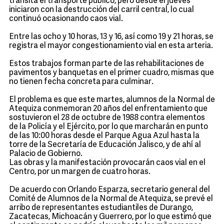
transita el transporte público, pero desde el jueves
iniciaron con la destrucción del carril central, lo cual
continuó ocasionando caos vial.
Entre las ocho y 10 horas, 13 y 16, así como 19 y 21 horas, se
registra el mayor congestionamiento vial en esta arteria.
Estos trabajos forman parte de las rehabilitaciones de
pavimentos y banquetas en el primer cuadro, mismas que
no tienen fecha concreta para culminar.
El problema es que este martes, alumnos de la Normal de
Atequiza conmemoran 20 años del enfrentamiento que
sostuvieron el 28 de octubre de 1988 contra elementos
de la Policía y el Ejército, por lo que marcharán en punto
de las 10:00 horas desde el Parque Agua Azul hasta la
torre de la Secretaría de Educación Jalisco, y de ahí al
Palacio de Gobierno.
Las obras y la manifestación provocarán caos vial en el
Centro, por un margen de cuatro horas.
De acuerdo con Orlando Esparza, secretario general del
Comité de Alumnos de la Normal de Atequiza, se prevé el
arribo de representantes estudiantiles de Durango,
Zacatecas, Michoacán y Guerrero, por lo que estimó que