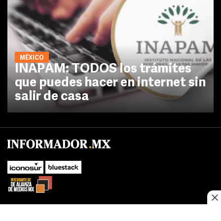
MÉXICO
INAPAM: TODOS los trámites
que puedes hacer en internet sin
salir de casa
No te pierdas las novedades de último momento.
¡Síguenos!
SUBIR