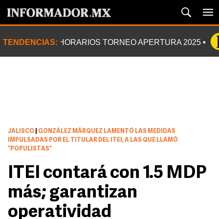
TENDENCIAS:
HORARIOS TORNEO APERTURA 2025
JALISCO
|
GONZÁLEZ MÁRQUEZ LAMENTÓ LAS MEDIDAS
IMPULSADAS POR EL TITULAR DEL ITEI, A LAS QUE LLAMÓ
“POPULISTAS”
ITEI contará con 1.5 MDP
más; garantizan
operatividad