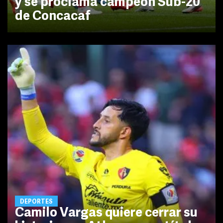
y se proclama campeón Sub-20
de Concacaf
DEPORTES
Camilo Vargas quiere cerrar su