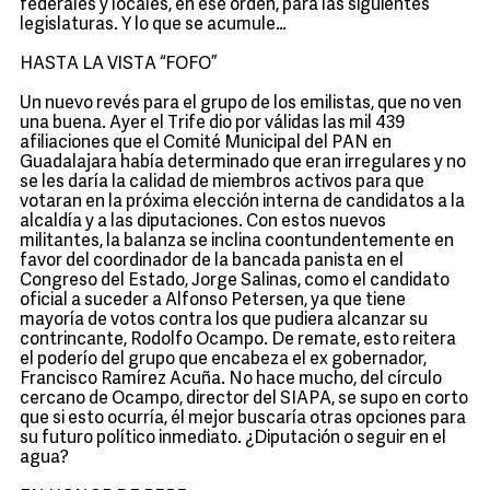
federales y locales, en ese orden, para las siguientes
legislaturas. Y lo que se acumule…
HASTA LA VISTA “FOFO”
Un nuevo revés para el grupo de los emilistas, que no ven
una buena. Ayer el Trife dio por válidas las mil 439
afiliaciones que el Comité Municipal del PAN en
Guadalajara había determinado que eran irregulares y no
se les daría la calidad de miembros activos para que
votaran en la próxima elección interna de candidatos a la
alcaldía y a las diputaciones. Con estos nuevos
militantes, la balanza se inclina coontundentemente en
favor del coordinador de la bancada panista en el
Congreso del Estado, Jorge Salinas, como el candidato
oficial a suceder a Alfonso Petersen, ya que tiene
mayoría de votos contra los que pudiera alcanzar su
contrincante, Rodolfo Ocampo. De remate, esto reitera
el poderío del grupo que encabeza el ex gobernador,
Francisco Ramírez Acuña. No hace mucho, del círculo
cercano de Ocampo, director del SIAPA, se supo en corto
que si esto ocurría, él mejor buscaría otras opciones para
su futuro político inmediato. ¿Diputación o seguir en el
agua?