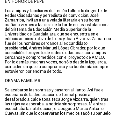
EN HONOR DE PEPE
Los amigos y familiares del recién fallecido dirigente de
Redes Ciudadanas y perredista de convicción, José
Zamarripa, invitan a una velada literaria en su honor
mañana viernes a las seis de la tarde en las instalaciones
del Sistema de Educación Media Superior de la
Universidad de Guadalajara, que se encuentra en el
edificio administrativo de Liceo y Juan Álvarez. Zamarripa
fue de los hombres cercanos al ex candidato
presidencial, Andrés Manuel López Obrador, por lo que
consolidó el proyecto de redes ciudadanas con amigos
cercanos y comprometidos con el proyecto de AMLO.
Por lo demás, muchas voces, no sólo desde la izquierda,
coinciden en que su compromiso y su bonhomía siempre
estuvieron por encima de todo.
DRAMA FAMILIAR
Se acabaron las sonrisas y pasaron al llanto. Así fue el
escenario de la declaración de formal prisión al
desaforado alcalde tonalteca Jorge Vizcarra, quien tras
las rejas ya esperaba la noticia sin sorpresas. Mientras
escuchaba la notificación, el abogado Marco Antonio
Cuevas, sin que lo observaran los medios sacó su pañuelo,