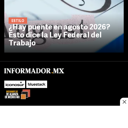
ESTILO
¿Hay puente en agosto 2026?
Esto dice la Ley Federal del
Trabajo
No te pierdas las novedades de último momento.
¡Síguenos!
SUBIR
Este sitio web utiliza cookies propias y de terceros para optimizar su
FACEBOOK
TWITTER
navegacion, adaptarse a sus preferencias y realizar labores analiticas.