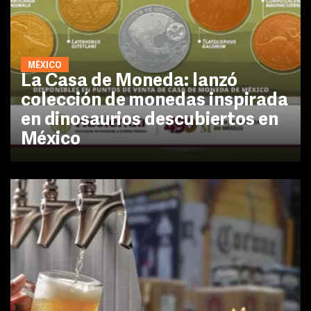
MÉXICO
La Casa de Moneda: lanzó
colección de monedas inspirada
en dinosaurios descubiertos en
México