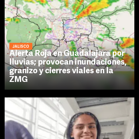
JALISCO
Alerta Roja en Guadalajara por
lluvias; provocan inundaciones,
granizo y cierres viales en la
ZMG