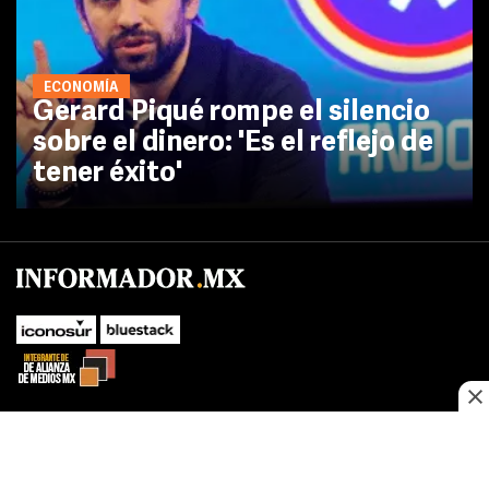
ECONOMÍA
Gerard Piqué rompe el silencio
sobre el dinero: 'Es el reflejo de
tener éxito'
No te pierdas las novedades de último momento.
¡Síguenos!
SUBIR
Este sitio web utiliza cookies propias y de terceros para optimizar su
FACEBOOK
TWITTER
navegacion, adaptarse a sus preferencias y realizar labores analiticas.