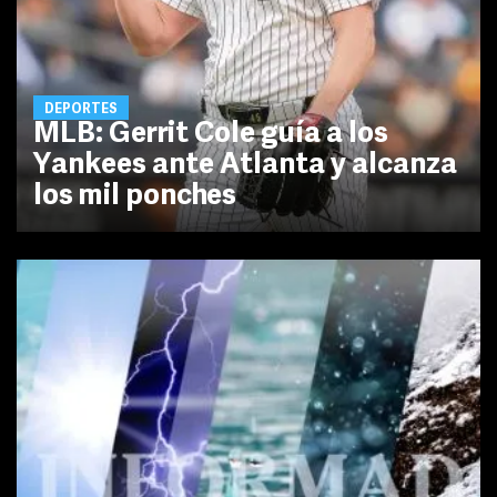
DEPORTES
MLB: Gerrit Cole guía a los
Yankees ante Atlanta y alcanza
los mil ponches