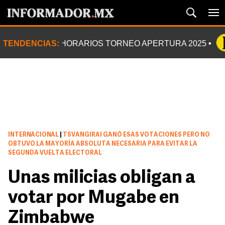
TENDENCIAS:
HORARIOS TORNEO APERTURA 2025
INTERNACIONAL
|
TSVANGIRAI GANÓ ESAS VOTACIONES PERO NO
OBTUVO LA MAYORÍA ABSOLUTA NECESARIA PARA EVITAR LA
SEGUNDA VUELTA ELECTORAL
Unas milicias obligan a
votar por Mugabe en
Zimbabwe