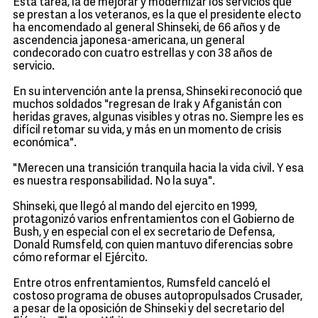
Esta tarea, la de mejorar y modernizar los servicios que
se prestan a los veteranos, es la que el presidente electo
ha encomendado al general Shinseki, de 66 años y de
ascendencia japonesa-americana, un general
condecorado con cuatro estrellas y con 38 años de
servicio.
En su intervención ante la prensa, Shinseki reconoció que
muchos soldados "regresan de Irak y Afganistán con
heridas graves, algunas visibles y otras no. Siempre les es
difícil retomar su vida, y más en un momento de crisis
económica".
"Merecen una transición tranquila hacia la vida civil. Y esa
es nuestra responsabilidad. No la suya".
Shinseki, que llegó al mando del ejercito en 1999,
protagonizó varios enfrentamientos con el Gobierno de
Bush, y en especial con el ex secretario de Defensa,
Donald Rumsfeld, con quien mantuvo diferencias sobre
cómo reformar el Ejército.
Entre otros enfrentamientos, Rumsfeld canceló el
costoso programa de obuses autopropulsados Crusader,
a pesar de la oposición de Shinseki y del secretario del