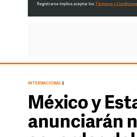
Registrarse implica aceptar los
Términos y Condicion
INTERNACIONAL
|
México y Est
anunciarán 