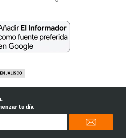
EN JALISCO
IL
menzar tu día