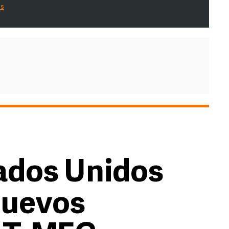
es
ados Unidos
nuevos