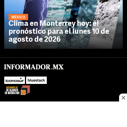
MÉXICO
Clima en Monterrey hoy: el
pronóstico para el lunes 10 de
agosto de 2026
No te pierdas las novedades de último momento.
¡Síguenos!
SUBIR
Este sitio web utiliza cookies propias y de terceros para optimizar su
FACEBOOK
TWITTER
navegacion, adaptarse a sus preferencias y realizar labores analiticas.
Al continuar navegando acepta nuestro
Política de cookies.