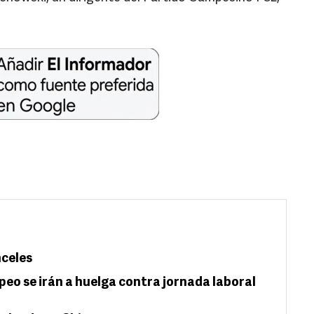
nceles
eo se irán a huelga contra jornada laboral