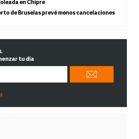
oleada en Chipre
rto de Bruselas prevé menos cancelaciones
IL
menzar tu día
es