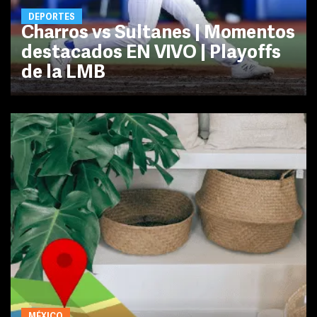
DEPORTES
Charros vs Sultanes | Momentos
destacados EN VIVO | Playoffs
de la LMB
MÉXICO