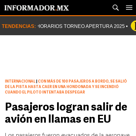
TENDENCIAS:
HORARIOS TORNEO APERTURA 2025
INTERNACIONAL
|
CON MÁS DE 100 PASAJEROS A BORDO, SE SALIÓ
DE LA PISTA HASTA CAER EN UNA HONDONADA Y SE INCENDIÓ
CUANDO EL PILOTO INTENTABA DESPEGAR
Pasajeros logran salir de
avión en llamas en EU
Los pasajeros fueron evacuados de la aeronave