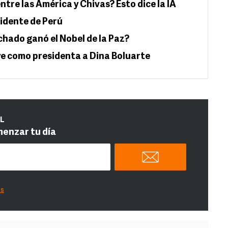
ntre las América y Chivas? Esto dice la IA
idente de Perú
hado ganó el Nobel de la Paz?
e como presidenta a Dina Boluarte
IL
menzar tu día
es