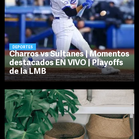
DEPORTES
Charros vs Sultanes | Momentos
destacados EN VIVO | Playoffs
de la LMB