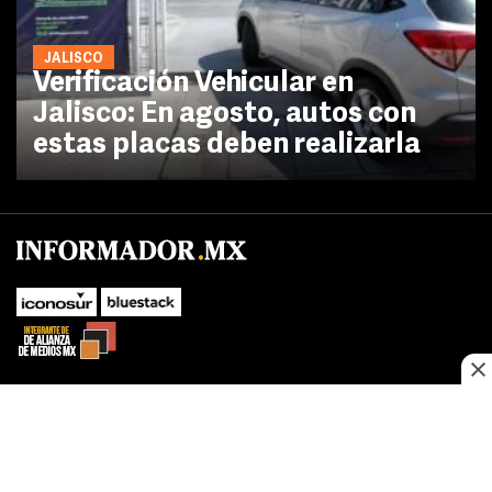
JALISCO
Verificación Vehicular en
Jalisco: En agosto, autos con
estas placas deben realizarla
No te pierdas las novedades de último momento.
¡Síguenos!
SUBIR
Este sitio web utiliza cookies propias y de terceros para optimizar su
FACEBOOK
TWITTER
navegacion, adaptarse a sus preferencias y realizar labores analiticas.
Al continuar navegando acepta nuestro
Política de cookies.