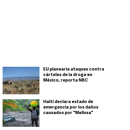
EU planearía ataques contra
cárteles de la droga en
México, reporta NBC
Haití declara estado de
emergencia por los daños
causados por "Melissa"