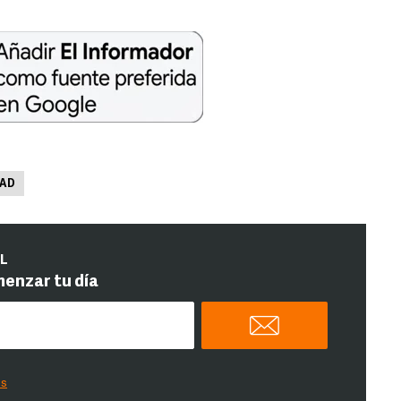
AD
IL
menzar tu día
es