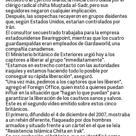
secuestro al Ejército Mahdi, la milicia controlada por el
clérigo radical chiíta Muqtada al-Sadr, pero sus
seguidores negaron cualquier implicación.
Después, las sospechas recayeron en grupos disidentes
que, según Estados Unidos, estarían controlados por
Irán.
El consultor secuestrado trabajaba para la empresa
estadounidense Bearingpoint, mientras que los cuatro
guardaespaldas eran empleados de Gardaworld, una
compañía canadiense.
El Ministerio británico de Exteriores urgió hoy a los
captores a liberar al grupo "inmediatamente".
"Estamos en estrecho contacto con las autoridades
iraquíes y estamos haciendo todo lo posible por
conseguir su rápida liberación", aseguró.
"Una vez más, pedimos a los captores que les liberen",
agregó el Foreign Office, quien instó a quienes puedan
influir en la situación que "hagan lo que puedan" para
garantizar la liberación de los cautivos sanos y salvos.
Este es el segundo vídeo emitido sobre estos cinco
británicos.
El primero, difundido el 4 de diciembre del 2007, mostraba
a un rehén diferente, flaqueado por dos hombres
armados y situado frente a un cártel en el que se leía
"Resistencia Islámica Chiíta en Irak".