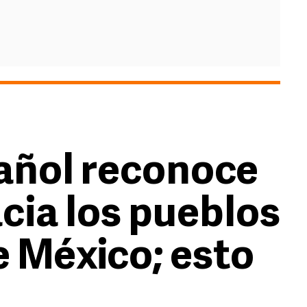
añol reconoce
acia los pueblos
e México; esto