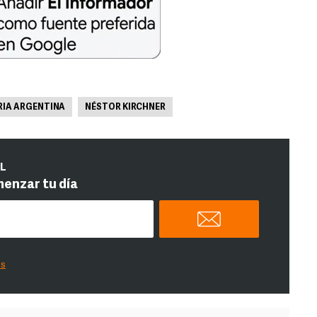
IA ARGENTINA
NÉSTOR KIRCHNER
IL
menzar tu día
es