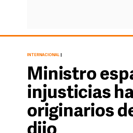
INTERNACIONAL
|
Ministro esp
injusticias h
originarios d
dijo