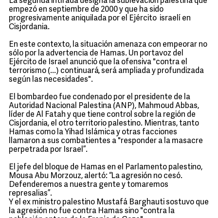
La segunda intifada designa la sublevación palestina que
empezó en septiembre de 2000 y que ha sido
progresivamente aniquilada por el Ejército israelí en
Cisjordania.
En este contexto, la situación amenaza con empeorar no
sólo por la advertencia de Hamas. Un portavoz del
Ejército de Israel anunció que la ofensiva "contra el
terrorismo (...) continuará, será ampliada y profundizada
según las necesidades".
El bombardeo fue condenado por el presidente de la
Autoridad Nacional Palestina (ANP), Mahmoud Abbas,
líder de Al Fatah y que tiene control sobre la región de
Cisjordania, el otro territorio palestino. Mientras, tanto
Hamas como la Yihad Islámica y otras facciones
llamaron a sus combatientes a "responder a la masacre
perpetrada por Israel”.
El jefe del bloque de Hamas en el Parlamento palestino,
Mousa Abu Morzouz, alertó: “La agresión no cesó.
Defenderemos a nuestra gente y tomaremos
represalias”.
Y el ex ministro palestino Mustafá Barghauti sostuvo que
la agresión no fue contra Hamas sino "contra la