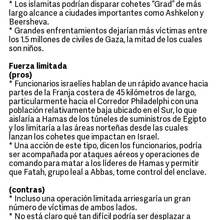
* Los islamitas podrían disparar cohetes “Grad” de más
largo alcance a ciudades importantes como Ashkelon y
Beersheva.
* Grandes enfrentamientos dejarían más víctimas entre
los 1.5 millones de civiles de Gaza, la mitad de los cuales
son niños.
Fuerza limitada
(pros)
* Funcionarios israelíes hablan de un rápido avance hacia
partes de la Franja costera de 45 kilómetros de largo,
particularmente hacia el Corredor Philadelphi con una
población relativamente baja ubicado en el Sur, lo que
aislaría a Hamas de los túneles de suministros de Egipto
y los limitaría a las áreas norteñas desde las cuales
lanzan los cohetes que impactan en Israel.
* Una acción de este tipo, dicen los funcionarios, podría
ser acompañada por ataques aéreos y operaciones de
comando para matar a los líderes de Hamas y permitir
que Fatah, grupo leal a Abbas, tome control del enclave.
(contras)
* Incluso una operación limitada arriesgaría un gran
número de víctimas de ambos lados.
* No está claro qué tan difícil podría ser desplazar a