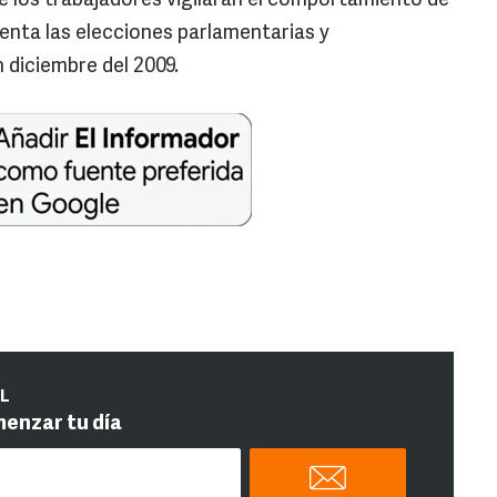
ue los trabajadores vigilarán el comportamiento de
enta las elecciones parlamentarias y
n diciembre del 2009.
IL
menzar tu día