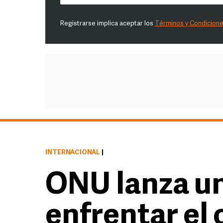
Registrarse implica aceptar los
Términos y Condicion
INTERNACIONAL
|
ONU lanza un
enfrentar el 