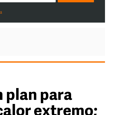
es
 plan para
calor extremo;