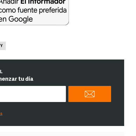
ZY
IL
menzar tu día
es