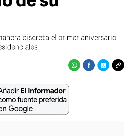
o de su
anera discreta el primer aniversario
esidenciales