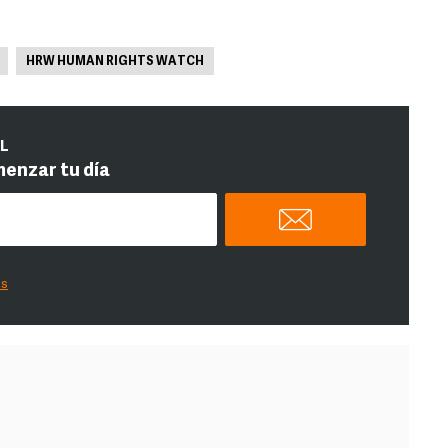
HRW HUMAN RIGHTS WATCH
IL
menzar tu día
es