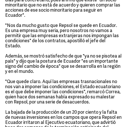
días para concretarlo, pues afirmó que existe "un socio
minoritario que no está de acuerdo y quieren comprar las
acciones de ese socio minoritario para seguir en
Ecuador".
"Nos da mucho gusto que Repsol se quede en Ecuador.
Es una empresa muy seria, pero nosotros no vamos a
permitir que las empresas extranjeras nos impongan las
condiciones" de los contratos, apostilló el jefe del
Estado.
Además, se mostró satisfecho de que "ya no se pisotea al
país" y dijo que la postura de Ecuador "es un importante
signo del cambio de época" que se desarrolla en la región
y en el mundo.
"Que quede claro. Aquí las empresas trasnacionales no
nos van a imponer las condiciones, el Estado ecuatoriano
es el que debe imponer las condiciones", remarcó Correa,
quien hace dos semanas había expresado su malestar
con Repsol, por una serie de desacuerdos.
La bajada de la producción de un 20 por ciento y la falta
de nuevas inversiones en los campos que opera Repsol en
Ecuador irritaron al Ejecutivo ecuatoriano, que advirtió