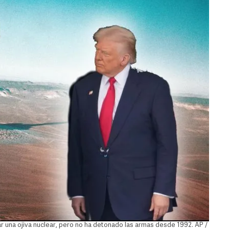
r una ojiva nuclear, pero no ha detonado las armas desde 1992. AP /