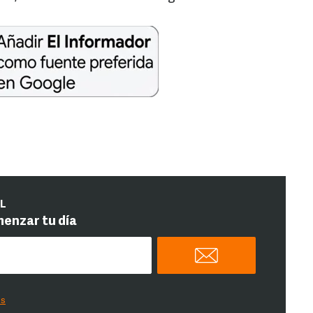
IL
menzar tu día
es