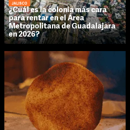
JALISCO
¿Cuál es la colonia más cara
para rentar en el Área
Metropolitana de Guadalajara
en 2026?