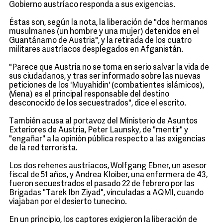
Gobierno austríaco responda a sus exigencias.
Éstas son, según la nota, la liberación de "dos hermanos
musulmanes (un hombre y una mujer) detenidos en el
Guantánamo de Austria", y la retirada de los cuatro
militares austríacos desplegados en Afganistán.
"Parece que Austria no se toma en serio salvar la vida de
sus ciudadanos, y tras ser informado sobre las nuevas
peticiones de los 'Muyahidin' (combatientes islámicos),
(Viena) es el principal responsable del destino
desconocido de los secuestrados", dice el escrito.
También acusa al portavoz del Ministerio de Asuntos
Exteriores de Austria, Peter Launsky, de "mentir" y
"engañar" a la opinión pública respecto a las exigencias
de la red terrorista.
Los dos rehenes austríacos, Wolfgang Ebner, un asesor
fiscal de 51 años, y Andrea Kloiber, una enfermera de 43,
fueron secuestrados el pasado 22 de febrero por las
Brigadas "Tarek Ibn Ziyad", vinculadas a AQMI, cuando
viajaban por el desierto tunecino.
En un principio, los captores exigieron la liberación de