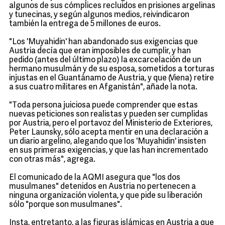
algunos de sus cómplices recluidos en prisiones argelinas
y tunecinas, y según algunos medios, reivindicaron
también la entrega de 5 millones de euros.
"Los 'Muyahidin' han abandonado sus exigencias que
Austria decía que eran imposibles de cumplir, y han
pedido (antes del último plazo) la excarcelación de un
hermano musulmán y de su esposa, sometidos a torturas
injustas en el Guantánamo de Austria, y que (Viena) retire
a sus cuatro militares en Afganistán", añade la nota.
"Toda persona juiciosa puede comprender que estas
nuevas peticiones son realistas y pueden ser cumplidas
por Austria, pero el portavoz del Ministerio de Exteriores,
Peter Launsky, sólo acepta mentir en una declaración a
un diario argelino, alegando que los 'Muyahidin' insisten
en sus primeras exigencias, y que las han incrementado
con otras más", agrega.
El comunicado de la AQMI asegura que "los dos
musulmanes" detenidos en Austria no pertenecen a
ninguna organización violenta, y que pide su liberación
sólo "porque son musulmanes".
Insta, entretanto, a las figuras islámicas en Austria a que