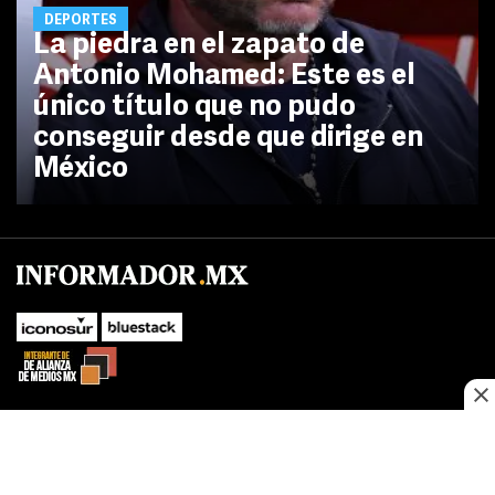
DEPORTES
La piedra en el zapato de
Antonio Mohamed: Este es el
único título que no pudo
conseguir desde que dirige en
México
No te pierdas las novedades de último momento.
¡Síguenos!
SUBIR
Este sitio web utiliza cookies propias y de terceros para optimizar su
FACEBOOK
TWITTER
navegacion, adaptarse a sus preferencias y realizar labores analiticas.