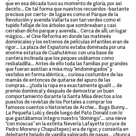
que en esa década tuvo su momento de gloria, por así
decirlo... De tal forma que nuestros recuerdos -bastante
precisos por cierto- de lugares como el Parque de la
Revolución y avenida Vallarta son tan verdes como el
tupido follaje de los árboles que sombreaban y casi
cerraban dicho parque y avenida... Cerca de allí, un lugar
mágico... el Cine Reforma en donde las matineés
dominicales y los estrenos de películas infantiles eran de
rigor... La plaza del Expiatorio estaba dominada por una
enorme estatua de Cuahutémoc con una base de
cantera inclinada que los peques usábamos como
resbaladilla... Antes de ello toda las familias por grandes
que fueran asistían a misa muy “endomingados” y
vestidos en forma idéntica... curiosa costumbre de las
mamás de entonces de quitarse del apuro de las
compras... ¡¡toda la ropa era exactamente igual!! ... de
premio dominical y después de demostrar un buen
comportamiento durante la Santa Misa directos a los
puestos de revistas de los Portales a comprar los
famosos cuentos o historietas de Archie... Bugs Bunny...
La Pequeña Lulú y desde luego del Pato Donald con lo
que gastábamos íntegro nuestro “domingo”... una nieve
“con moscas” en la extinta Nevería Lafayette (cruce de
Pedro Moreno y Chapultepec) era de rigor, y consistía en
deleitante helado de vainilla salpicado de pasas... ¡¡Nunca