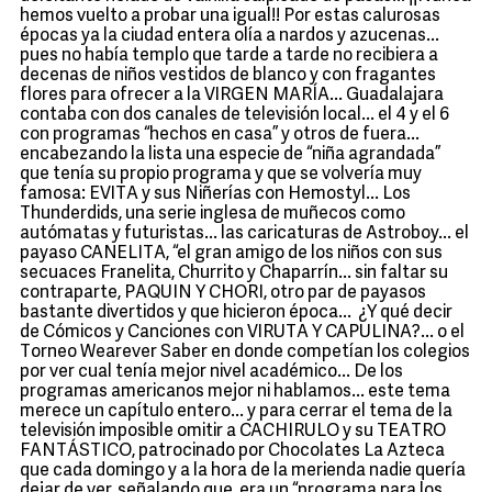
hemos vuelto a probar una igual!! Por estas calurosas
épocas ya la ciudad entera olía a nardos y azucenas...
pues no había templo que tarde a tarde no recibiera a
decenas de niños vestidos de blanco y con fragantes
flores para ofrecer a la VIRGEN MARÍA... Guadalajara
contaba con dos canales de televisión local... el 4 y el 6
con programas “hechos en casa” y otros de fuera...
encabezando la lista una especie de “niña agrandada”
que tenía su propio programa y que se volvería muy
famosa: EVITA y sus Niñerías con Hemostyl... Los
Thunderdids, una serie inglesa de muñecos como
autómatas y futuristas... las caricaturas de Astroboy... el
payaso CANELITA, “el gran amigo de los niños con sus
secuaces Franelita, Churrito y Chaparrín... sin faltar su
contraparte, PAQUIN Y CHORI, otro par de payasos
bastante divertidos y que hicieron época... ¿Y qué decir
de Cómicos y Canciones con VIRUTA Y CAPULINA?... o el
Torneo Wearever Saber en donde competían los colegios
por ver cual tenía mejor nivel académico... De los
programas americanos mejor ni hablamos... este tema
merece un capítulo entero... y para cerrar el tema de la
televisión imposible omitir a CACHIRULO y su TEATRO
FANTÁSTICO, patrocinado por Chocolates La Azteca
que cada domingo y a la hora de la merienda nadie quería
dejar de ver, señalando que, era un “programa para los