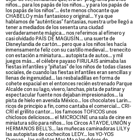
niños... para los papás de los niños... y para los papás de
los papás de los niños”... éste menos chocante que
CHABELO y más fantasioso y original... Y ya que
hablamos de “auténticas” fantasías, nuestra urbe llegó a
tener a mediados de los sesenta una ciudad
verdaderamente mágica... nos referimos al efímero y
casi olvidado PAÍS DE MAGUSÍN... una suerte de
Disneylandia de cartón... pero que a los niños les hacía
inmensamente feliz con su castillo medieval... trenecito
con estación a miniatura... autopista de autos... y mil
juegos más... el célebre payaso FIRULAIS animaba las
fiestas infantiles y “piñatas” de los niños de todas clases
sociales, de cuando las fiestas infantiles eran sencillas y
llenas de ingenuidad... las resbaladillas en forma de
cohete espacial en el entonces recién estrenado Parque
Alcalde con su lago, vivero, lanchas, pista de patinar y
espectacular fuente nos dejaban impresionados... la
pista de hielo en avenida México... los chocolates Larin...
ricos de principio a fin, como cantaba el comercial... CRI-
CRÍ el grillito cantor... los famosos TOFICOS unos
chiclosos deliciosos... el MICROCINE una sala de cine en
miniatura sólo para niños... los Circos ATAYDE, UNIÓN y
HERMANOS BELL’S... las muñecas caminadoras LILY y
las autopistas de cochecitos LEDY... los YO-YOS