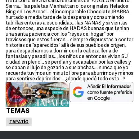
fruta con chile a la salida de clases del ANGLO en Justo
Sierra... las paletas Manhattan o los originales Helados
Bing en Los Arcos... el incomparable Chocolate IBARRA
hurtado a media tarde de la despensa y consumiendo
tablillas enteras a escondidas... las NANAS y sirvientas
de entonces, una especie de HADAS buenas que tenían
una santa paciencia con los “reyes del hogar” por
traviesos que estos fueran... siempre dispuestas a contar
historias de “aparecidos” allá de sus pueblos de origen,
para despacharnos a dormir con la cabeza llena de
fantasías y pesadillas... los niños de entonces vivían SU
ciudad en pleno... se perdían y escapaban por las calles y
se daban el lujo de gozarla a sus anchas... nunca que yo
recuerde tuvimos un minuto libre para aburrirnos y menos
para sentirse deprimidos... ¿donde quedó todo esto...?
TEMAS
TAPATÍO