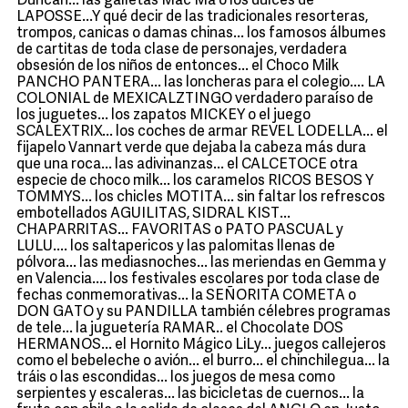
Duncan... las galletas Mac Ma o los dulces de
LAPOSSE...Y qué decir de las tradicionales resorteras,
trompos, canicas o damas chinas... los famosos álbumes
de cartitas de toda clase de personajes, verdadera
obsesión de los niños de entonces... el Choco Milk
PANCHO PANTERA... las loncheras para el colegio.... LA
COLONIAL de MEXICALZTINGO verdadero paraíso de
los juguetes... los zapatos MICKEY o el juego
SCALEXTRIX... los coches de armar REVEL LODELLA... el
fijapelo Vannart verde que dejaba la cabeza más dura
que una roca... las adivinanzas... el CALCETOCE otra
especie de choco milk... los caramelos RICOS BESOS Y
TOMMYS... los chicles MOTITA... sin faltar los refrescos
embotellados AGUILITAS, SIDRAL KIST...
CHAPARRITAS... FAVORITAS o PATO PASCUAL y
LULU.... los saltapericos y las palomitas llenas de
pólvora... las mediasnoches... las meriendas en Gemma y
en Valencia.... los festivales escolares por toda clase de
fechas conmemorativas... la SEÑORITA COMETA o
DON GATO y su PANDILLA también célebres programas
de tele... la juguetería RAMAR... el Chocolate DOS
HERMANOS... el Hornito Mágico LiLy... juegos callejeros
como el bebeleche o avión... el burro... el chinchilegua... la
tráis o las escondidas... los juegos de mesa como
serpientes y escaleras... las bicicletas de cuernos... la