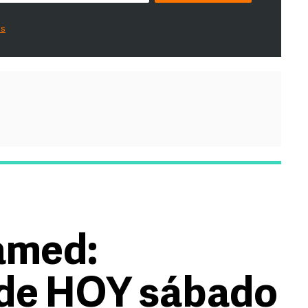
es
amed:
de HOY sábado