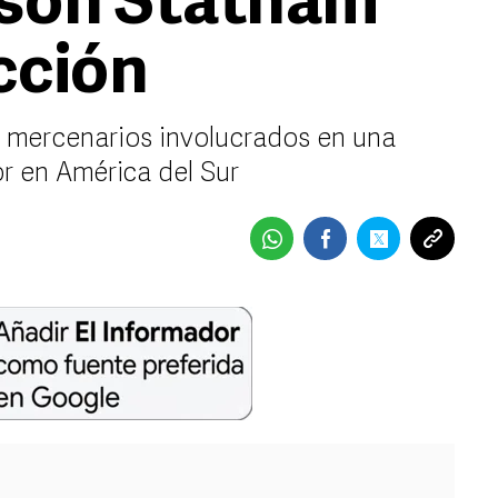
ason Statham
cción
e mercenarios involucrados en una
r en América del Sur