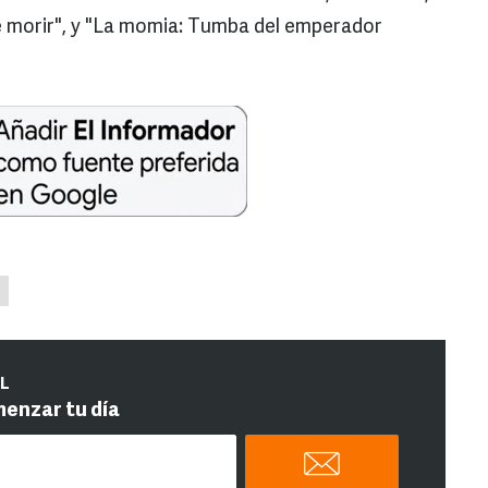
 morir", y "La momia: Tumba del emperador
IL
menzar tu día