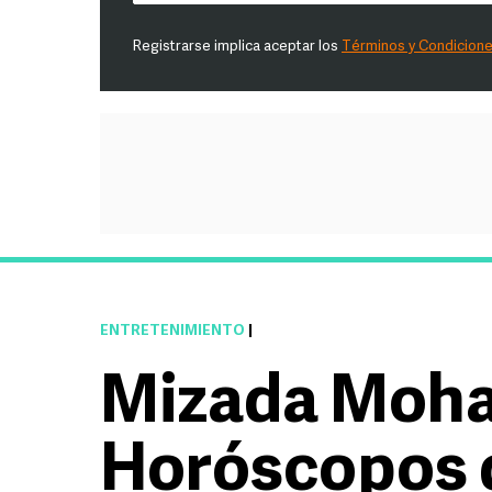
Registrarse implica aceptar los
Términos y Condicion
ENTRETENIMIENTO
|
Mizada Moh
Horóscopos 